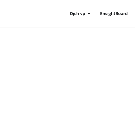
Dịch vụ
EnsightBoard
AI – Trợ lý AI trong ph