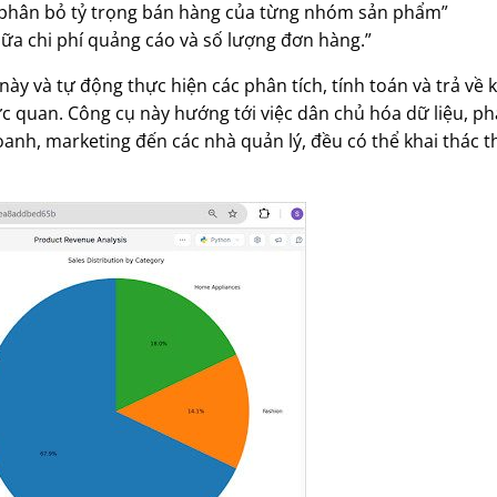
n phân bỏ tỷ trọng bán hàng của từng nhóm sản phẩm”
ữa chi phí quảng cáo và số lượng đơn hàng.”
 này và tự động thực hiện các phân tích, tính toán và trả về
c quan. Công cụ này hướng tới việc dân chủ hóa dữ liệu, phá
oanh, marketing đến các nhà quản lý, đều có thể khai thác t