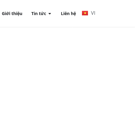
VI
Giới thiệu
Tin tức
Liên hệ
ân tích dữ liệu