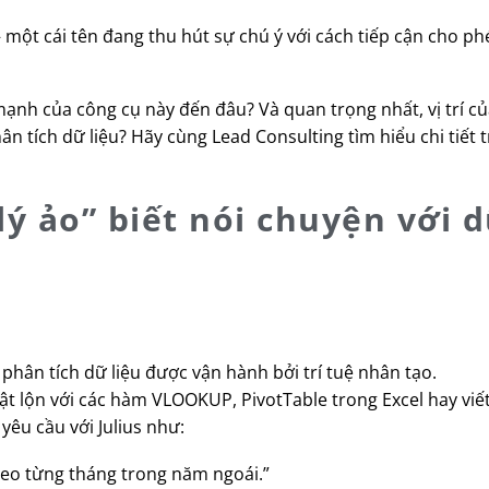
i – một cái tên đang thu hút sự chú ý với cách tiếp cận cho p
c mạnh của công cụ này đến đâu? Và quan trọng nhất, vị trí 
n tích dữ liệu? Hãy cùng Lead Consulting tìm hiểu chi tiết t
 lý ảo” biết nói chuyện với d
lý phân tích dữ liệu được vận hành bởi trí tuệ nhân tạo.
vật lộn với các hàm VLOOKUP, PivotTable trong Excel hay vi
 yêu cầu với Julius như:
heo từng tháng trong năm ngoái.”