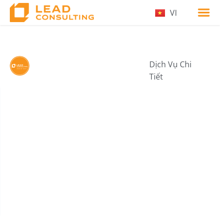
VI
EN
8. Lead Ventures
Dịch Vụ Chi
by Lead Consulting
Tiết
03/08/2025