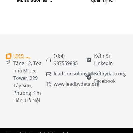
ML Solution as a
quản trị vận
Service
hành
(+84)
Kết nối
Tầng 12, Toà
987559885
Linkedin
nhà Mipec
lead.consulting@leadbydata.org
Kết nối
Tower, 229
Facebook
www.leadbydata.org
Tây Sơn,
Phường Kim
Liên, Hà Nội