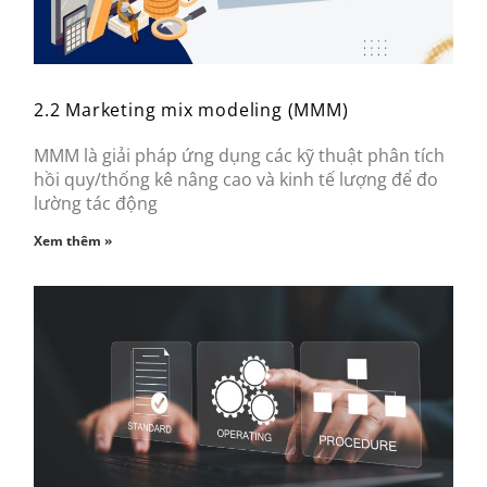
2.2 Marketing mix modeling (MMM)
MMM là giải pháp ứng dụng các kỹ thuật phân tích
hồi quy/thống kê nâng cao và kinh tế lượng để đo
lường tác động
Xem thêm »