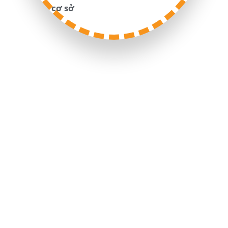
cơ sở