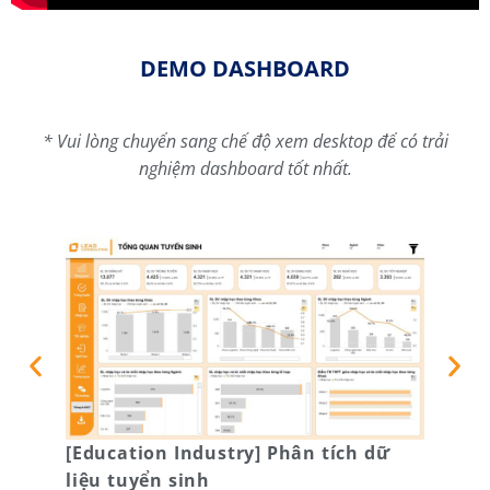
DEMO DASHBOARD
* Vui lòng chuyển sang chế độ xem desktop để có trải
nghiệm dashboard tốt nhất.
[Education Industry] Phân tích dữ
Dự b
liệu tuyển sinh