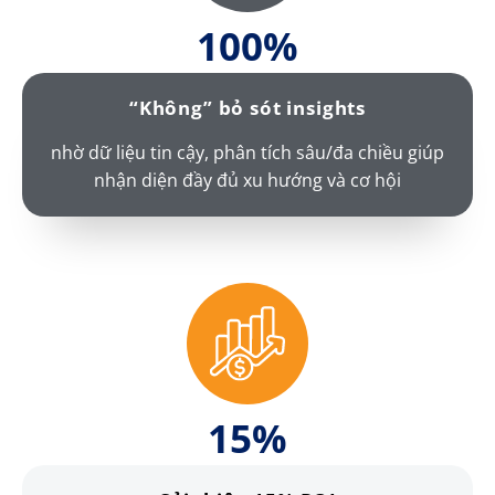
100
%
“Không” bỏ sót insights
nhờ dữ liệu tin cậy, phân tích sâu/đa chiều giúp
nhận diện đầy đủ xu hướng và cơ hội
15
%