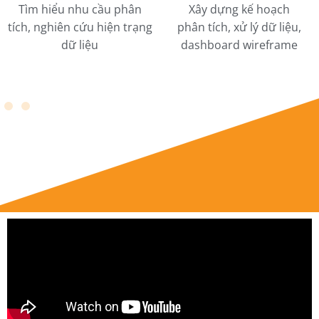
Tìm hiểu nhu cầu phân
Xây dựng kế hoạch
tích, nghiên cứu hiện trạng
phân tích, xử lý dữ liệu,
dữ liệu
dashboard wireframe