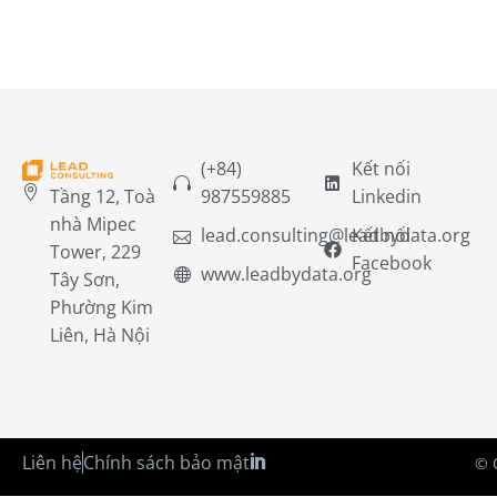
(+84)
Kết nối
Tầng 12, Toà
987559885
Linkedin
nhà Mipec
lead.consulting@leadbydata.org
Kết nối
Tower, 229
Facebook
www.leadbydata.org
Tây Sơn,
Phường Kim
Liên, Hà Nội
Liên hệ
Chính sách bảo mật
© 