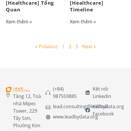
[Healthcare] Tổng
[Healthcare]
Quan
Timeline
Xem thêm »
Xem thêm »
« Previous
1
2
3
Next »
(+84)
Kết nối
Tầng 12, Toà
987559885
Linkedin
nhà Mipec
lead.consulting@leadbydata.org
Kết nối
Tower, 229
Facebook
www.leadbydata.org
Tây Sơn,
Phường Kim