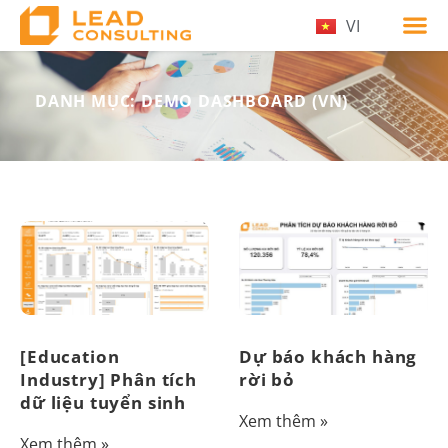
VI
DANH MỤC: DEMO DASHBOARD (VN)
[Education
Dự báo khách hàng
Industry] Phân tích
rời bỏ
dữ liệu tuyển sinh
Xem thêm »
Xem thêm »