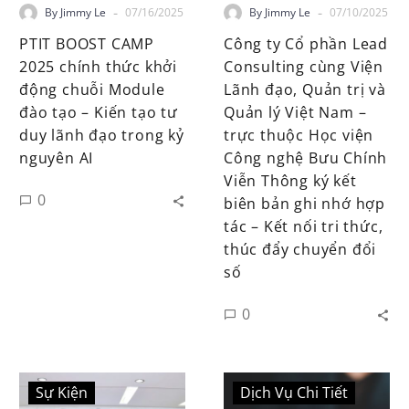
-
-
By Jimmy Le
07/16/2025
By Jimmy Le
07/10/2025
PTIT BOOST CAMP
Công ty Cổ phần Lead
2025 chính thức khởi
Consulting cùng Viện
động chuỗi Module
Lãnh đạo, Quản trị và
đào tạo – Kiến tạo tư
Quản lý Việt Nam –
duy lãnh đạo trong kỷ
trực thuộc Học viện
nguyên AI
Công nghệ Bưu Chính
Viễn Thông ký kết
0
biên bản ghi nhớ hợp
tác – Kết nối tri thức,
thúc đẩy chuyển đổi
số
0
Sự Kiện
Dịch Vụ Chi Tiết