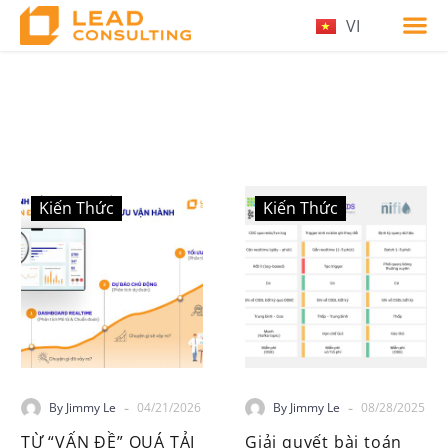
VI
Kiến Thức
Kiến Thức
-
-
By Jimmy Le
04/21/2026
By Jimmy Le
08/28/2025
TỪ “VẤN ĐỀ” QUÁ TẢI
Giải quyết bài toán