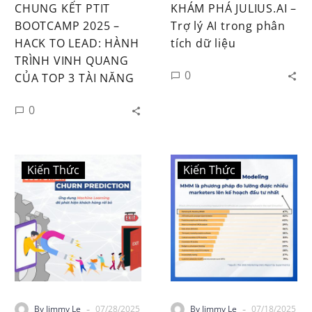
CHUNG KẾT PTIT
KHÁM PHÁ JULIUS.AI –
BOOTCAMP 2025 –
Trợ lý AI trong phân
HACK TO LEAD: HÀNH
tích dữ liệu
TRÌNH VINH QUANG
0
CỦA TOP 3 TÀI NĂNG
0
Kiến Thức
Kiến Thức
-
-
By Jimmy Le
07/28/2025
By Jimmy Le
07/18/2025