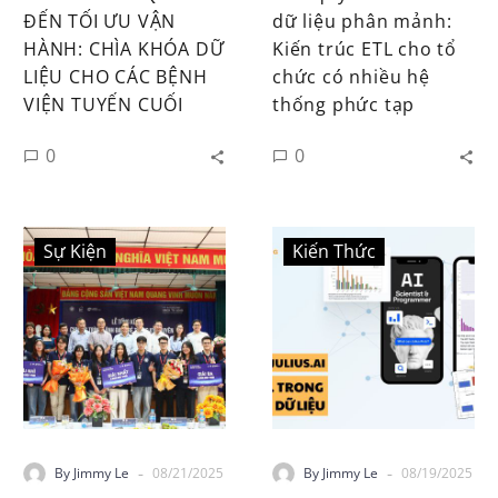
ĐẾN TỐI ƯU VẬN
dữ liệu phân mảnh:
HÀNH: CHÌA KHÓA DỮ
Kiến trúc ETL cho tổ
LIỆU CHO CÁC BỆNH
chức có nhiều hệ
VIỆN TUYẾN CUỐI
thống phức tạp
0
0
Sự Kiện
Kiến Thức
-
-
By Jimmy Le
08/21/2025
By Jimmy Le
08/19/2025