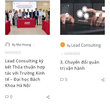
-
By Mai Hoang
Lead Consulting
By
04/25/2025
-
03/08/2025
Lead Consulting ký
3. Chuyển đổi quản
kết Thỏa thuận hợp
trị vận hành
tác với Trường Kinh
tế – Đại học Bách
0
Khoa Hà Nội
0