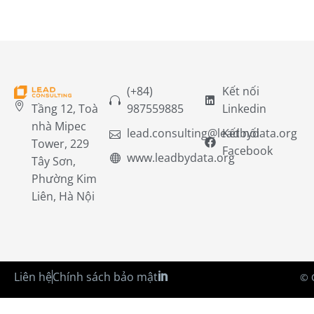
(+84)
Kết nối
Tầng 12, Toà
987559885
Linkedin
nhà Mipec
lead.consulting@leadbydata.org
Kết nối
Tower, 229
Facebook
www.leadbydata.org
Tây Sơn,
Phường Kim
Liên, Hà Nội
Liên hệ
Chính sách bảo mật
© 