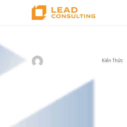
Giải quyết bài t
cho tổ chức có n
Kiến Thức
by Jimmy Le
08/28/2025