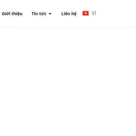
VI
Giới thiệu
Tin tức
Liên hệ
Kiến trúc ETL
p