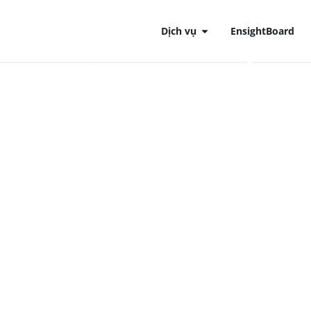
Dịch vụ
EnsightBoard
oán dữ liệu phân mảnh: 
hiều hệ thống phức tạ