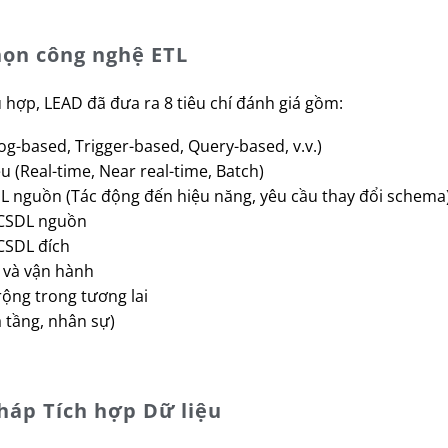
chọn công nghệ ETL
hợp, LEAD đã đưa ra 8 tiêu chí đánh giá gồm:
og-based, Trigger-based, Query-based, v.v.)
ệu (Real-time, Near real-time, Batch)
L nguồn (Tác động đến hiệu năng, yêu cầu thay đổi schema
 CSDL nguồn
CSDL đích
i và vận hành
ộng trong tương lai
ạ tầng, nhân sự)
pháp Tích hợp Dữ liệu