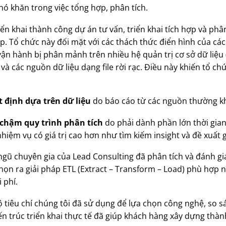
hó khăn trong việc tổng hợp, phân tích.
ển khai thành công dự án tư vấn, triển khai tích hợp và phâ
ạp. Tổ chức này đối mặt với các thách thức điển hình của c
u vận hành bị phân mảnh trên nhiều hệ quản trị cơ sở dữ liệ
 và các nguồn dữ liệu dạng file rời rạc. Điều này khiến tổ c
t định dựa trên dữ liệu
do báo cáo từ các nguồn thường khô
 chậm quy trình phân tích
do phải dành phần lớn thời gian
nhiệm vụ có giá trị cao hơn như tìm kiếm insight và đề xuất g
i ngũ chuyên gia của Lead Consulting đã phân tích và đánh g
 chọn ra giải pháp ETL (Extract – Transform – Load) phù hợp 
 phí.
ề bộ tiêu chí chúng tôi đã sử dụng để lựa chọn công nghệ, so
iến trúc triển khai thực tế đã giúp khách hàng xây dựng thà