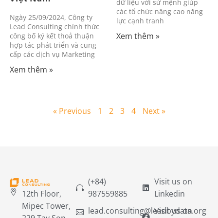
dữ liệu với sứ mệnh giúp
các tổ chức nâng cao năng
Ngày 25/09/2024, Công ty
lực cạnh tranh
Lead Consulting chính thức
Xem thêm »
công bố ký kết thoả thuận
hợp tác phát triển và cung
cấp các dịch vụ Marketing
Xem thêm »
« Previous
1
2
3
4
Next »
(+84)
Visit us on
12th Floor,
987559885
Linkedin
Mipec Tower,
lead.consulting@leadbydata.org
Visit us on