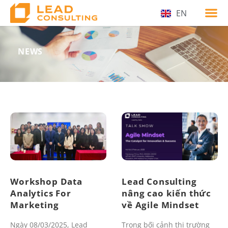
EN
VI
NEWS
Workshop Data
Lead Consulting
Analytics For
nâng cao kiến thức
Marketing
về Agile Mindset
Ngày 08/03/2025, Lead
Trong bối cảnh thị trường