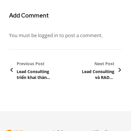
Add Comment
You must be
logged in
to post a comment.
Previous Post
Next Post
Lead Consulting
Lead Consulting
triển khai thành
và RADaR
công dự án tư
Analytics hợp tác
vấn dữ liệu cho
triển khai giải
thương hiệu bán
pháp
lẻ
EnsightBOARD
tại Việt Nam