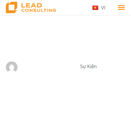
VI
Tuyển dụng 01
Marketing Analytics
Manager
Sự Kiện
by Lead Data
06/26/2024