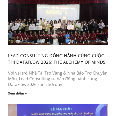
LEAD CONSULTING ĐỒNG HÀNH CÙNG CUỘC
THI DATAFLOW 2026: THE ALCHEMY OF MINDS
Với vai trò Nhà Tài Trợ Vàng & Nhà Bảo Trợ Chuyên
Môn, Lead Consulting tự hào đồng hành cùng
DataFlow 2026 sân chơi quy
Xem thêm »