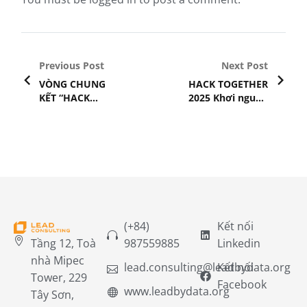
Previous Post
Next Post
VÒNG CHUNG
HACK
TOGETHER
KẾT “HACK
2025 Khơi nguồn
TOGETHER 2025”
sáng tạo, kết nối
CHÍNH THỨC
học thuật và
KHỞI ĐỘNG VÀO
doanh nghiệp
NGÀY 13/06
trong kỷ nguyên
ngân hàng số
(+84)
Kết nối
Tầng 12, Toà
987559885
Linkedin
nhà Mipec
lead.consulting@leadbydata.org
Kết nối
Tower, 229
Facebook
www.leadbydata.org
Tây Sơn,