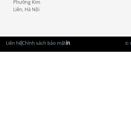
Phường Kim
Liên, Hà Nội
Liên hệ
Chính sách bảo mật
© 