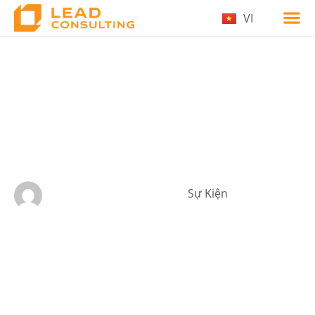
VI
VINH DANH TOP 6 ĐỘI
THI XUẤT SẮC NHẤT
CUỘC THI HACK
TOGETHER 2025
Sự Kiện
by Mai Hoang
06/17/2025