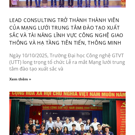
LEAD CONSULTING TRỞ THÀNH THÀNH VIÊN
CỦA MẠNG LƯỚI TRUNG TÂM ĐÀO TẠO XUẤT
SẮC VÀ TÀI NĂNG LĨNH VỰC CÔNG NGHỆ GIAO
THÔNG VÀ HẠ TẦNG TIÊN TIẾN, THÔNG MINH
Ngày 10/10/2025, Trường Đại học Công nghệ GTVT
(UTT) long trọng tổ chức Lễ ra mắt Mạng lưới trung
tâm đào tạo xuất sắc và
Xem thêm »