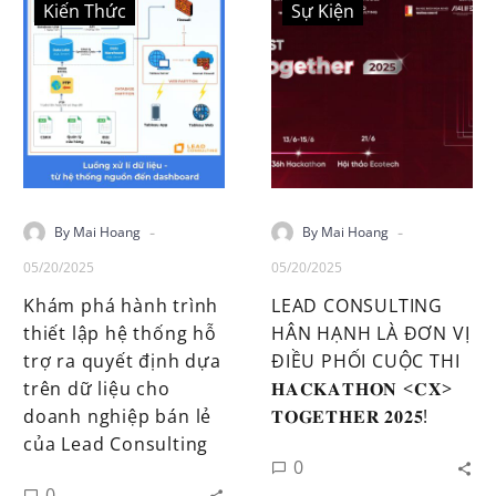
Kiến Thức
Sự Kiện
-
-
By Mai Hoang
By Mai Hoang
05/20/2025
05/20/2025
Khám phá hành trình
LEAD CONSULTING
thiết lập hệ thống hỗ
HÂN HẠNH LÀ ĐƠN VỊ
trợ ra quyết định dựa
ĐIỀU PHỐI CUỘC THI
trên dữ liệu cho
𝐇𝐀𝐂𝐊𝐀𝐓𝐇𝐎𝐍 <𝐂𝐗>
doanh nghiệp bán lẻ
𝐓𝐎𝐆𝐄𝐓𝐇𝐄𝐑 𝟐𝟎𝟐𝟓!
của Lead Consulting
0
0