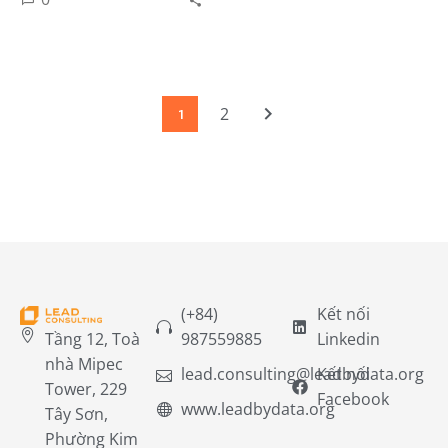
2
1
(+84)
Kết nối
Tầng 12, Toà
987559885
Linkedin
nhà Mipec
lead.consulting@leadbydata.org
Kết nối
Tower, 229
Facebook
www.leadbydata.org
Tây Sơn,
Phường Kim