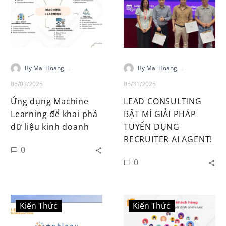
-
-
By Mai Hoang
By Mai Hoang
06/03/2025
05/31/2025
Ứng dụng Machine
LEAD CONSULTING
Learning để khai phá
BẬT MÍ GIẢI PHÁP
dữ liệu kinh doanh
TUYỂN DỤNG
RECRUITER AI AGENT!
0
0
Kiến Thức
Kiến Thức