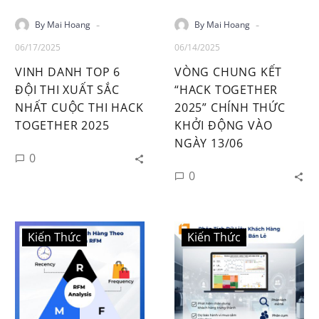
-
-
By Mai Hoang
By Mai Hoang
06/17/2025
06/14/2025
VINH DANH TOP 6
VÒNG CHUNG KẾT
ĐỘI THI XUẤT SẮC
“HACK
TOGETHER
NHẤT CUỘC THI HACK
2025” CHÍNH THỨC
TOGETHER 2025
KHỞI ĐỘNG VÀO
NGÀY 13/06
0
0
Kiến Thức
Kiến Thức