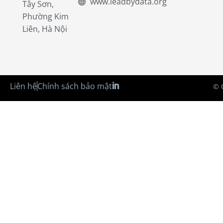
www.leadbydata.org
Tây Sơn,
Phường Kim
Liên, Hà Nội
Liên hệ
Chính sách bảo mật
© 