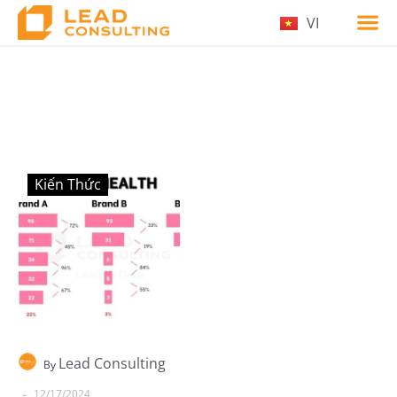
VI
Kiến Thức
Lead Consulting
By
-
12/17/2024