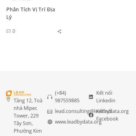
Phân Tích Vị Trí Địa
Lý
0
(+84)
Kết nối
Tầng 12, Toà
987559885
Linkedin
nhà Mipec
lead.consulting@leadbydata.org
Kết nối
Tower, 229
Facebook
www.leadbydata.org
Tây Sơn,
Phường Kim