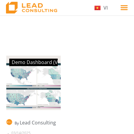
VI
Demo Dashboard (Vn)
Lead Consulting
By
-
03/14/2025