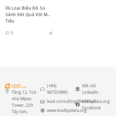
06 Loại Biểu Đồ So
Sánh Kết Quả Với Mục
Tiêu
0
(+84)
Kết nối
Tầng 12, Toà
987559885
Linkedin
nhà Mipec
lead.consulting@leadbydata.org
Kết nối
Tower, 229
Facebook
www.leadbydata.org
Tây Sơn,