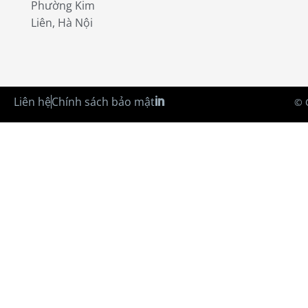
Phường Kim
Liên, Hà Nội
Liên hệ
Chính sách bảo mật
© 