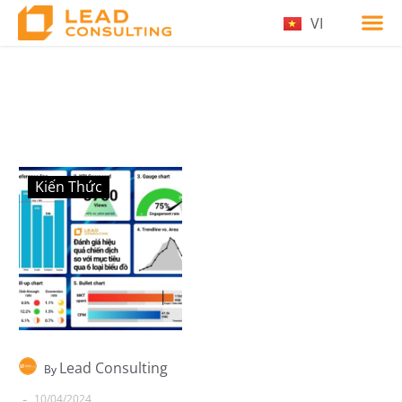
VI
Kiến Thức
Lead Consulting
By
-
10/04/2024