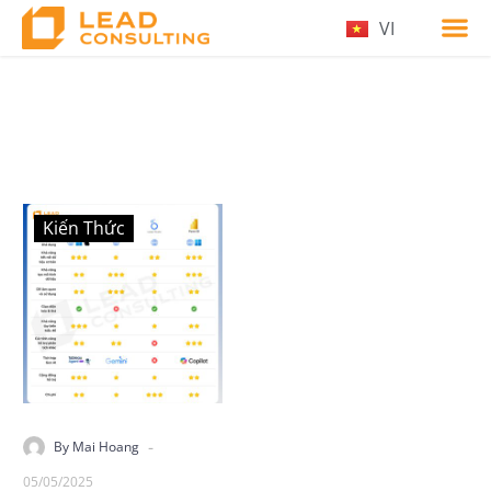
VI
Kiến Thức
-
By Mai Hoang
05/05/2025