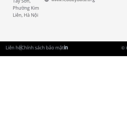
Tây Sơn,
Phường Kim
Liên, Hà Nội
Liên hệ
Chính sách bảo mật
© 