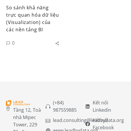
So sánh khả năng
trực quan hóa dữ liệu
(Visualization) của
các nền tảng BI
0
(+84)
Kết nối
Tầng 12, Toà
987559885
Linkedin
nhà Mipec
lead.consulting@leadbydata.org
Kết nối
Tower, 229
Facebook
www.leadbydata.org