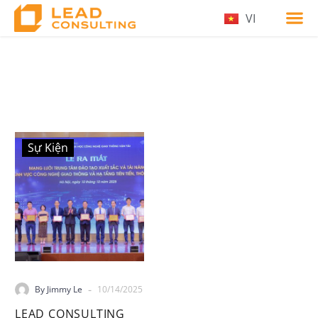
VI
Sự Kiện
-
By Jimmy Le
10/14/2025
LEAD CONSULTING