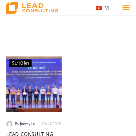
VI
Sự Kiện
-
By Jimmy Le
10/14/2025
LEAD CONSULTING