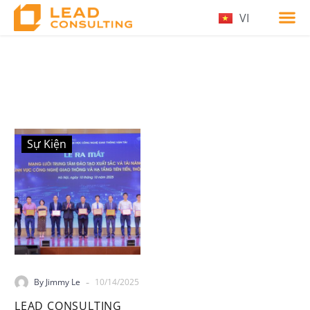
VI
Sự Kiện
-
By Jimmy Le
10/14/2025
LEAD CONSULTING