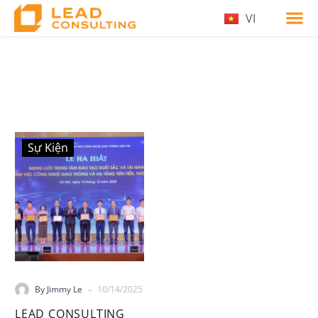
VI
Sự Kiện
-
By Jimmy Le
10/14/2025
LEAD CONSULTING