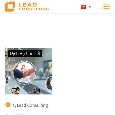
VI
Dịch Vụ Chi Tiết
Lead Consulting
By
-
03/07/2025