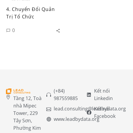
4. Chuyển Đổi Quản
Trị Tổ Chức
0
(+84)
Kết nối
Tầng 12, Toà
987559885
Linkedin
nhà Mipec
lead.consulting@leadbydata.org
Kết nối
Tower, 229
Facebook
www.leadbydata.org
Tây Sơn,
Phường Kim