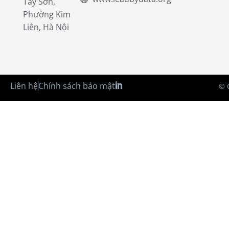
Tây Sơn,
Phường Kim
Liên, Hà Nội
Liên hệ
Chính sách bảo mật
© 