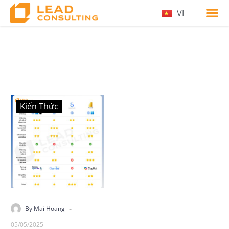
VI
Kiến Thức
-
By Mai Hoang
05/05/2025