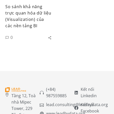
So sánh khả năng
trực quan hóa dữ liệu
(Visualization) của
các nền tảng BI
0
(+84)
Kết nối
Tầng 12, Toà
987559885
Linkedin
nhà Mipec
lead.consulting@leadbydata.org
Kết nối
Tower, 229
Facebook
www.leadbydata.org