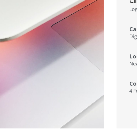
Cl
Log
Ca
Dig
Lo
Ne
Co
4 F