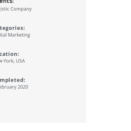
ients:
istic Company
tegories:
ital Marketing
cation:
w York, USA
mpleted:
ebruary 2020