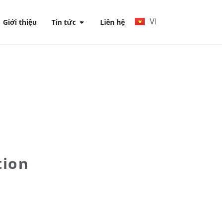
VI
Giới thiệu
Tin tức
Liên hệ
tion