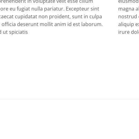
rehenderit in voluptate velit esse cillum
eiusmod 
ore eu fugiat nulla pariatur. Excepteur sint
magna al
aecat cupidatat non proident, sunt in culpa
nostrud e
 officia deserunt mollit anim id est laborum.
aliquip 
 ut spiciatis
irure dol