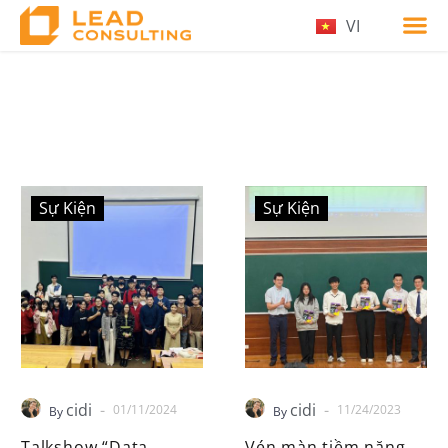
VI
Sự Kiện
Sự Kiện
cidi
cidi
-
-
01/11/2024
11/24/2023
By
By
Talkshow “Data
Vén màn tiềm năng