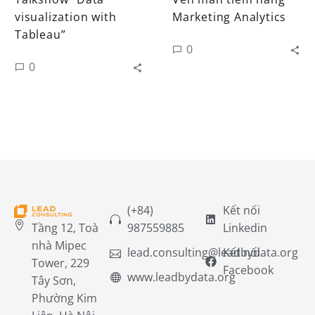
visualization with
Marketing Analytics
Tableau”
0
0
(+84)
Kết nối
Tầng 12, Toà
987559885
Linkedin
nhà Mipec
lead.consulting@leadbydata.org
Kết nối
Tower, 229
Facebook
www.leadbydata.org
Tây Sơn,
Phường Kim